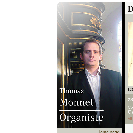
D
C
28
Co
Ca
Alf
Home page