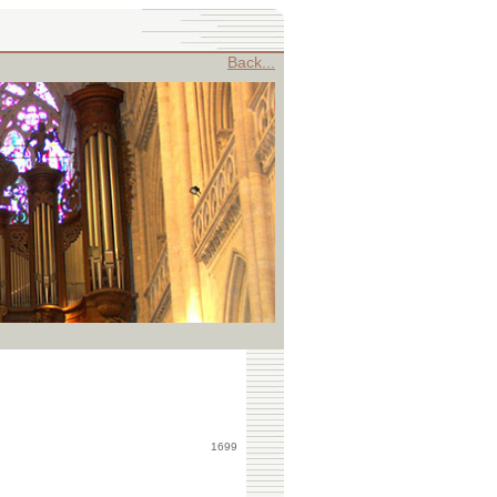
Back...
1699