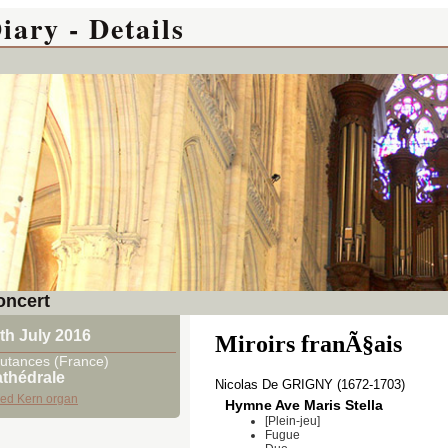
iary - Details
oncert
th July 2016
Miroirs franÃ§ais
utances (France)
thédrale
Nicolas De GRIGNY (1672-1703)
red Kern organ
Hymne Ave Maris Stella
[Plein-jeu]
Fugue