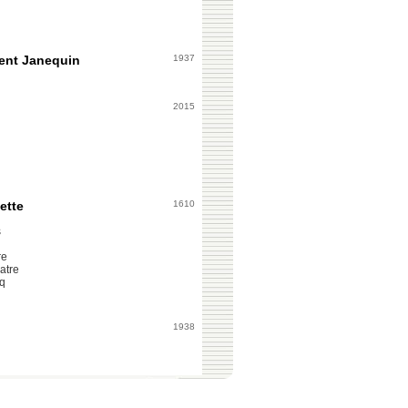
ment Janequin
1937
2015
ette
1610
s
re
atre
nq
1938