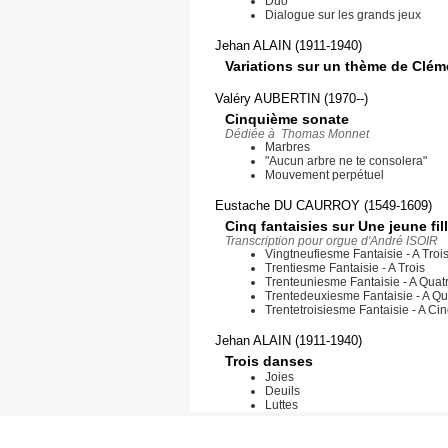
Duo
Dialogue sur les grands jeux
Jehan ALAIN (1911-1940)
Variations sur un thème de Clé
Valéry AUBERTIN (1970--)
Cinquième sonate
Dédiée à Thomas Monnet
Marbres
"Aucun arbre ne te consolera"
Mouvement perpétuel
Eustache DU CAURROY (1549-1609)
Cinq fantaisies sur Une jeune fill
Transcription pour orgue d'André ISOIR
Vingtneufiesme Fantaisie - A Troi
Trentiesme Fantaisie - A Trois
Trenteuniesme Fantaisie - A Quat
Trentedeuxiesme Fantaisie - A Qu
Trentetroisiesme Fantaisie - A Ci
Jehan ALAIN (1911-1940)
Trois danses
Joies
Deuils
Luttes